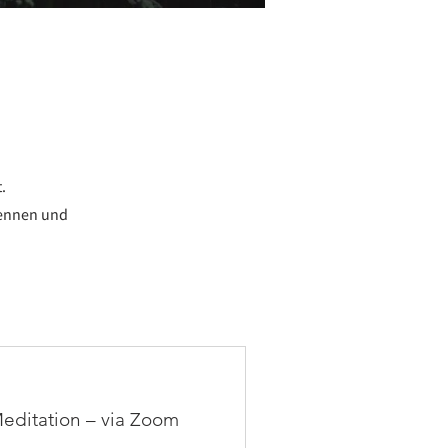
g
.
kennen und
Meditation – via Zoom