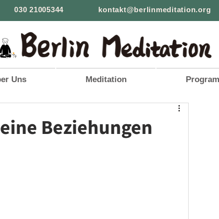
030 21005344
kontakt@berlinmeditation.org
er Uns
Meditation
Progra
meine Beziehungen